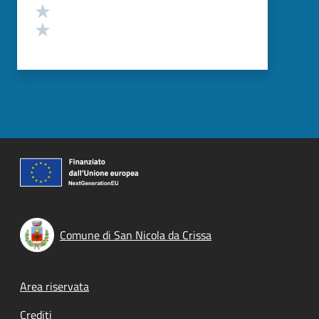
Valuta 2 stelle su 5
Valuta 1 stelle su 5
Comune di San Nicola da Crissa
Footer menu
Area riservata
Crediti