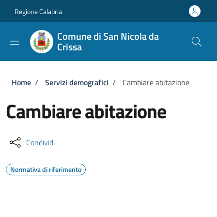
Salta al contenuto principale
Skip to footer content
Regione Calabria
Comune di San Nicola da
Crissa
Briciole di pane
Home
/
Servizi demografici
/
Cambiare abitazione
Cambiare abitazione
Condividi
Normativa di riferimento