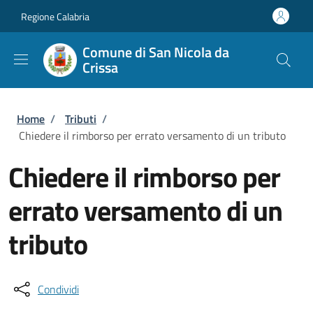
Salta al contenuto principale
Skip to footer content
Regione Calabria
Comune di San Nicola da
Crissa
Briciole di pane
Home
/
Tributi
/
Chiedere il rimborso per errato versamento di un tributo
Chiedere il rimborso per
errato versamento di un
tributo
Condividi