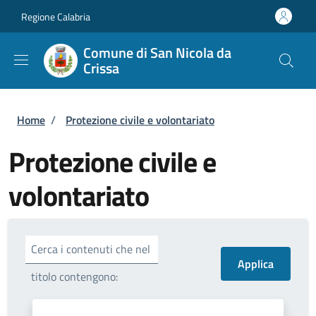
Salta al contenuto principale
Skip to footer content
Regione Calabria
Comune di San Nicola da
Crissa
Briciole di pane
Home
/
Protezione civile e volontariato
Protezione civile e
volontariato
Cerca i contenuti che nel
titolo contengono: