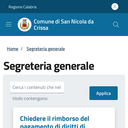
Salta al contenuto principale
Skip to footer content
Regione Calabria
Comune di San Nicola da
Crissa
Briciole di pane
Home
/
Segreteria generale
Segreteria generale
Cerca i contenuti che nel
titolo contengono:
Chiedere il rimborso del
pagamento di diritti di