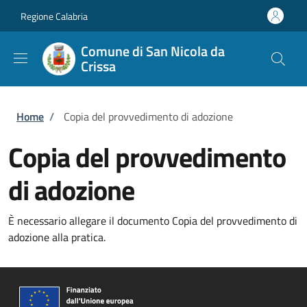
Salta al contenuto principale
Skip to footer content
Regione Calabria
Comune di San Nicola da
Crissa
Briciole di pane
Home
/
Copia del provvedimento di adozione
Copia del provvedimento
di adozione
È necessario allegare il documento Copia del provvedimento di
adozione alla pratica.