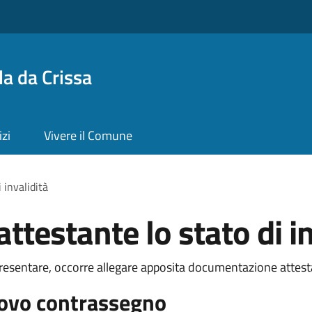
a da Crissa
izi
Vivere il Comune
 invalidità
testante lo stato di in
presentare, occorre allegare apposita documentazione attestan
uovo contrassegno