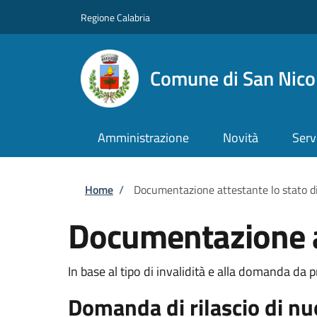
Salta al contenuto principale
Skip to footer content
Regione Calabria
Comune di San Nicol
Amministrazione
Novità
Serv
Briciole di pane
Home
/
Documentazione attestante lo stato di
Documentazione at
In base al tipo di invalidità e alla domanda da 
Domanda di rilascio di n