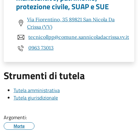
protezione civile, SUAP e SUE
Via Fiorentino, 35 89821 San Nicola Da
Crissa (VV)
tecnicollpp@comune.sannicoladacrissa.vv.it
0963 73013
Strumenti di tutela
Tutela amministrativa
Tutela giurisdizionale
Argomenti:
Morte