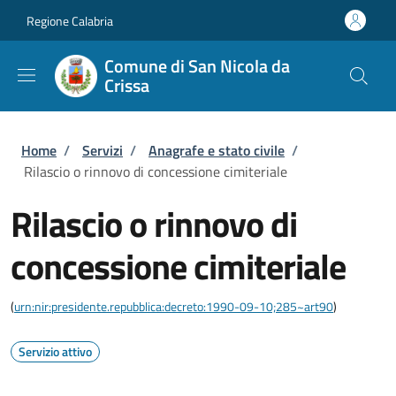
Salta al contenuto principale
Skip to footer content
Regione Calabria
Comune di San Nicola da
Crissa
Briciole di pane
Home
/
Servizi
/
Anagrafe e stato civile
/
Rilascio o rinnovo di concessione cimiteriale
Rilascio o rinnovo di
concessione cimiteriale
(
urn:nir:presidente.repubblica:decreto:1990-09-10;285~art90
)
Servizio attivo