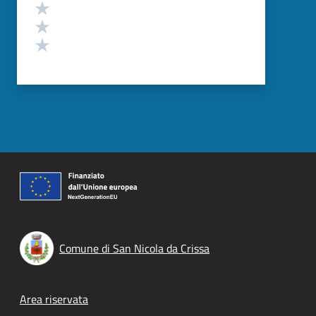
Valuta 3 stelle su 5
Valuta 2 stelle su 5
Valuta 1 stelle su 5
Comune di San Nicola da Crissa
Footer menu
Area riservata