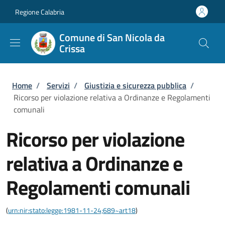
Salta al contenuto principale
Skip to footer content
Regione Calabria
Comune di San Nicola da
Crissa
Briciole di pane
Home
/
Servizi
/
Giustizia e sicurezza pubblica
/
Ricorso per violazione relativa a Ordinanze e Regolamenti
comunali
Ricorso per violazione
relativa a Ordinanze e
Regolamenti comunali
(
urn:nir:stato:legge:1981-11-24;689~art18
)