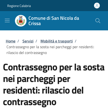
Salta al contenuto principale
Skip to footer content
Regione Calabria
Comune di San Nicola da
Crissa
Briciole di pane
Home
/
Servizi
/
Mobilità e trasporti
/
Contrassegno per la sosta nei parcheggi per residenti:
rilascio del contrassegno
Contrassegno per la sosta
nei parcheggi per
residenti: rilascio del
contrassegno