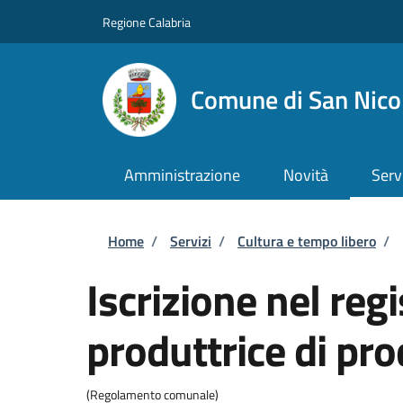
Salta al contenuto principale
Skip to footer content
Regione Calabria
Comune di San Nicol
Amministrazione
Novità
Serv
Briciole di pane
Home
/
Servizi
/
Cultura e tempo libero
/
Iscrizione nel re
produttrice di pr
(Regolamento comunale)