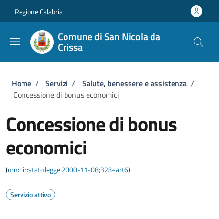
Salta al contenuto principale
Skip to footer content
Regione Calabria
Comune di San Nicola da
Crissa
Briciole di pane
Home
/
Servizi
/
Salute, benessere e assistenza
/
Concessione di bonus economici
Concessione di bonus
economici
(
urn:nir:stato:legge:2000-11-08;328~art6
)
Servizio attivo