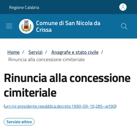
Salta al contenuto principale
Skip to footer content
Regione Calabria
Comune di San Nicola da
Crissa
Briciole di pane
Home
/
Servizi
/
Anagrafe e stato civile
/
Rinuncia alla concessione cimiteriale
Rinuncia alla concessione
cimiteriale
(
urn:nir:presidente.repubblica:decreto:1990-09-10;285~art90
)
Servizio attivo