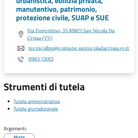
urbanistica, edilizia privata,
manutentivo, patrimonio,
protezione civile, SUAP e SUE
Via Fiorentino, 35 89821 San Nicola Da
Crissa (VV)
tecnicollpp@comune.sannicoladacrissa.vv.it
0963 73013
Strumenti di tutela
Tutela amministrativa
Tutela giurisdizionale
Argomenti:
Morte