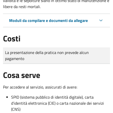
validità e le sepolture siano in ottimo stato di manutenzione e
libere da resti mortali.
Moduli da compilare e documenti da allegare
Costi
Tipo di pagamento
Importo
La presentazione della pratica non prevede alcun
pagamento
Cosa serve
Per accedere al servizio, assicurati di avere:
SPID (sistema pubblico di identità digitale), carta
d’identità elettronica (CIE) o carta nazionale dei servizi
(CNS)