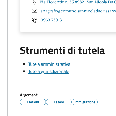
Via Fiorentino, 35 89821 San Nicola Da 
anagrafe@comune.sannicoladacrissa.vv.
0963 73013
Strumenti di tutela
Tutela amministrativa
Tutela giurisdizionale
Argomenti:
Elezioni
Estero
Immigrazione