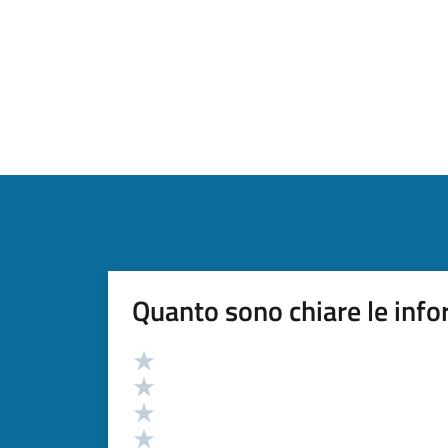
Quanto sono chiare le info
Valutazione
Valuta 5 stelle su 5
Valuta 4 stelle su 5
Valuta 3 stelle su 5
Valuta 2 stelle su 5