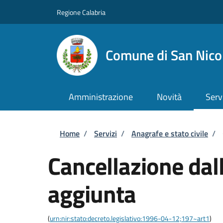
Salta al contenuto principale
Skip to footer content
Regione Calabria
Comune di San Nicol
Amministrazione
Novità
Serv
Briciole di pane
Home
/
Servizi
/
Anagrafe e stato civile
/
Cancellazione dall
aggiunta
(
urn:nir:stato:decreto.legislativo:1996-04-12;197~art1
)