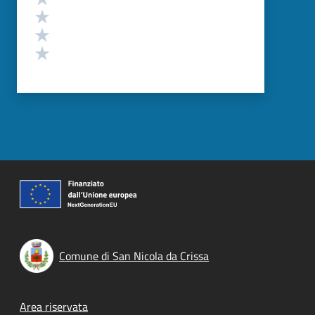
Valuta 3 stelle su 5
Valuta 2 stelle su 5
Valuta 1 stelle su 5
Comune di San Nicola da Crissa
Footer menu
Area riservata