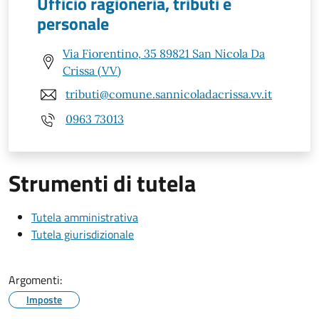
Ufficio ragioneria, tributi e
personale
Via Fiorentino, 35 89821 San Nicola Da
Crissa (VV)
tributi@comune.sannicoladacrissa.vv.it
0963 73013
Strumenti di tutela
Tutela amministrativa
Tutela giurisdizionale
Argomenti:
Imposte