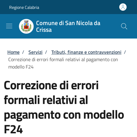
Salta al contenuto principale
Skip to footer content
Regione Calabria
Comune di San Nicola da
Crissa
Briciole di pane
Home
/
Servizi
/
Tributi, finanze e contravvenzioni
/
Correzione di errori formali relativi al pagamento con
modello F24
Correzione di errori
formali relativi al
pagamento con modello
F24