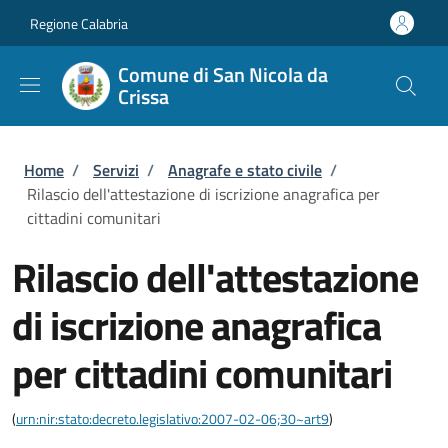
Salta al contenuto principale
Skip to footer content
Regione Calabria
Comune di San Nicola da
Crissa
Briciole di pane
Home
/
Servizi
/
Anagrafe e stato civile
/
Rilascio dell'attestazione di iscrizione anagrafica per
cittadini comunitari
Rilascio dell'attestazione
di iscrizione anagrafica
per cittadini comunitari
(
urn:nir:stato:decreto.legislativo:2007-02-06;30~art9
)