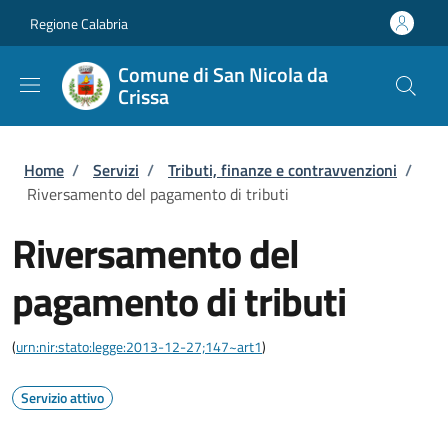
Salta al contenuto principale
Skip to footer content
Regione Calabria
Comune di San Nicola da
Crissa
Briciole di pane
Home
/
Servizi
/
Tributi, finanze e contravvenzioni
/
Riversamento del pagamento di tributi
Riversamento del
pagamento di tributi
(
urn:nir:stato:legge:2013-12-27;147~art1
)
Servizio attivo