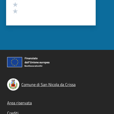
Valuta 2 stelle su 5
Valuta 1 stelle su 5
Comune di San Nicola da Crissa
Footer menu
Area riservata
Crediti