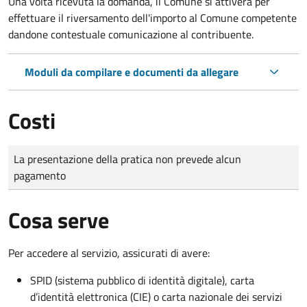
Una volta ricevuta la domanda, il Comune si attiverà per
effettuare il riversamento dell'importo al Comune competente
dandone contestuale comunicazione al contribuente.
Moduli da compilare e documenti da allegare
Costi
Tipo di pagamento
Importo
La presentazione della pratica non prevede alcun
pagamento
Cosa serve
Per accedere al servizio, assicurati di avere:
SPID (sistema pubblico di identità digitale), carta
d’identità elettronica (CIE) o carta nazionale dei servizi