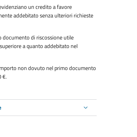
 evidenziano un credito a favore
mente addebitato senza ulteriori richieste
o documento di riscossione utile
è superiore a quanto addebitato nel
e l’importo non dovuto nel primo documento
0 €.
e