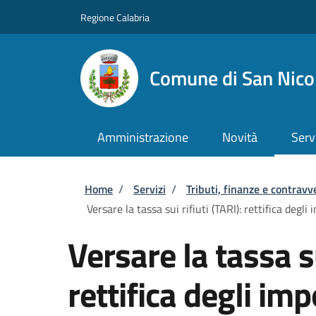
Salta al contenuto principale
Skip to footer content
Regione Calabria
Comune di San Nicol
Amministrazione
Novità
Serv
Briciole di pane
Home
/
Servizi
/
Tributi, finanze e contravv
Versare la tassa sui rifiuti (TARI): rettifica degli 
Versare la tassa su
rettifica degli imp