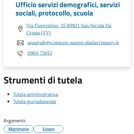
Ufficio servizi demografici, servizi
sociali, protocollo, scuola
Via Fiorentino, 35 89821 San Nicola Da
Crissa (VV)
anagrafe@comune.sannicoladacrissa.vv.it
0963 73013
Strumenti di tutela
Tutela amministrativa
Tutela giurisdizionale
Argomenti:
Matrimonio
Estero