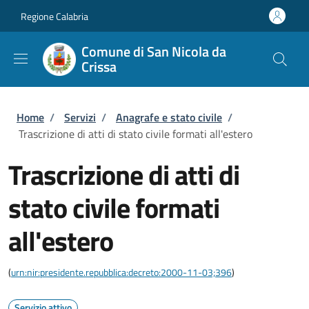
Salta al contenuto principale
Skip to footer content
Regione Calabria
Comune di San Nicola da
Crissa
Briciole di pane
Home
/
Servizi
/
Anagrafe e stato civile
/
Trascrizione di atti di stato civile formati all'estero
Trascrizione di atti di
stato civile formati
all'estero
(
urn:nir:presidente.repubblica:decreto:2000-11-03;396
)
Servizio attivo