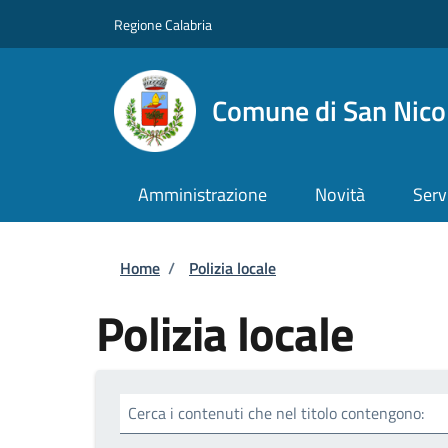
Salta al contenuto principale
Skip to footer content
Regione Calabria
Comune di San Nicol
Amministrazione
Novità
Serv
Briciole di pane
Home
/
Polizia locale
Polizia locale
Cerca i contenuti che nel titolo contengono: