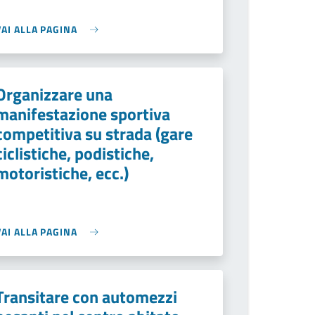
VAI ALLA PAGINA
Organizzare una
manifestazione sportiva
competitiva su strada (gare
ciclistiche, podistiche,
motoristiche, ecc.)
VAI ALLA PAGINA
Transitare con automezzi