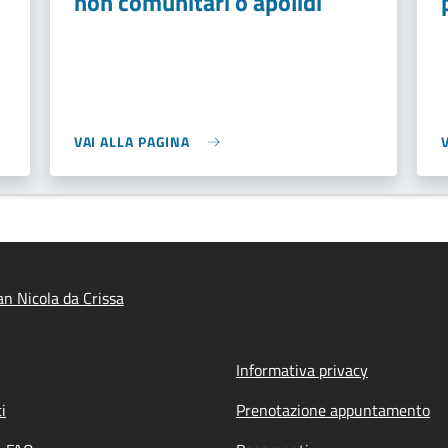
non comunitari o apolidi
VAI ALLA PAGINA
n Nicola da Crissa
Informativa privacy
i
Prenotazione appuntamento