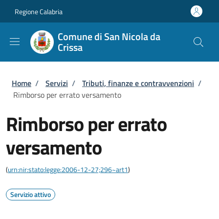
Salta al contenuto principale
Skip to footer content
Regione Calabria
Comune di San Nicola da
Crissa
Briciole di pane
Home
/
Servizi
/
Tributi, finanze e contravvenzioni
/
Rimborso per errato versamento
Rimborso per errato
versamento
(
urn:nir:stato:legge:2006-12-27;296~art1
)
Servizio attivo